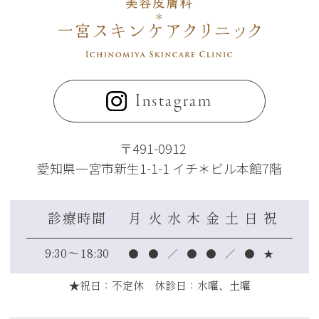
Instagram
〒491-0912
愛知県一宮市新生1-1-1 イチ＊ビル本館7階
診療時間
月
火
水
木
金
土
日
祝
●
●
／
●
●
／
●
★
9:30～18:30
★祝日：不定休 休診日：水曜、土曜