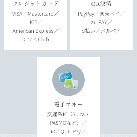
クレジットカード
QR決済
VISA／Mastercard／
PayPay／楽天ペイ／
JCB／
au PAY／
American Express／
d払い／メルペイ
Diners Club
電子マネー
交通系IC（Suica・
PASMOなど）／
iD／QUICPay／