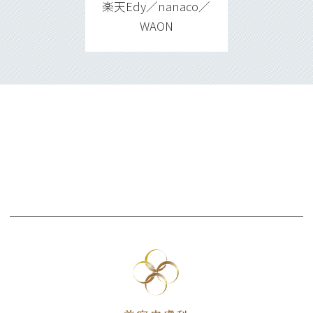
楽天Edy／nanaco／
WAON