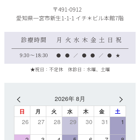
〒491-0912
愛知県一宮市新生1-1-1 イチ＊ビル本館7階
診療時間
月
火
水
木
金
土
日
祝
●
●
／
●
●
／
●
★
9:30～18:30
★祝日：不定休 休診日：水曜、土曜
2026年 8月
日
月
火
水
木
金
土
26
27
28
29
30
31
1
2
3
4
5
6
7
8